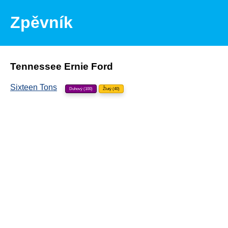
Zpěvník
Tennessee Ernie Ford
Sixteen Tons
Duhový (100)
Žlutý (40)