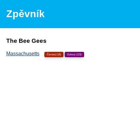
Zpěvník
The Bee Gees
Massachusetts
Červený (19)
Duhový (123)