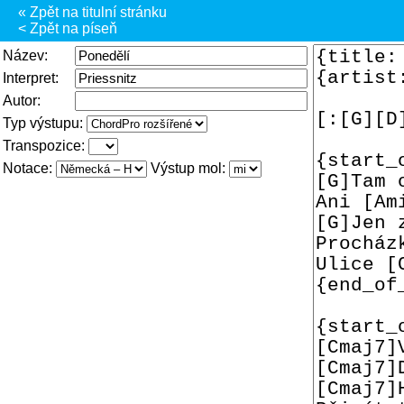
« Zpět na titulní stránku
< Zpět na píseň
Název:
Interpret:
Autor:
Typ výstupu:
Transpozice:
Notace:
Výstup mol: