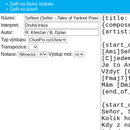
« Zpět na titulní stránku
< Zpět na píseň
Název:
Interpret:
Autor:
Typ výstupu:
Transpozice:
Notace:
Výstup mol: